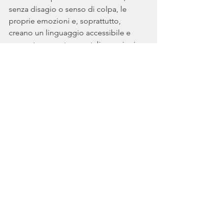
senza disagio o senso di colpa, le 
proprie emozioni e, soprattutto, 
creano un linguaggio accessibile e 
concreto per esternare tali emozioni.
promozione sociale
Mostra tutti
Post recenti