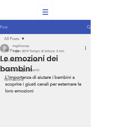
Post
All Posts
mspfirenze
All Posts
1 gen 2019
Tempo di lettura: 3 min
Le emozioni dei
promozione sociale
bambini
news e regolamenti
L'importanza di aiutare i bambini a 
formazione
scoprire i giusti canali per esternare le 
loro emozioni