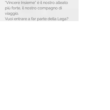
“Vincere Insieme” è il nostro alleato
più forte, il nostro compagno di
viaggio.
Vuoi entrare a far parte della Lega?
Che tu sia un allenatore, un genitore,
un educatore o semplicemente un
appassionato di calcio e inclusione,
c’è posto per te.
Come partecipare
La Lega degli Invincibili è aperta a:
– Squadre già esistenti che vogliono
aderire al campionato inclusivo
– Associazioni, cooperative o enti che
desiderano avviare un proprio
gruppo sportivo
– Singoli giocatori o famiglie che
vogliono trovare una squadra vicino
a casa