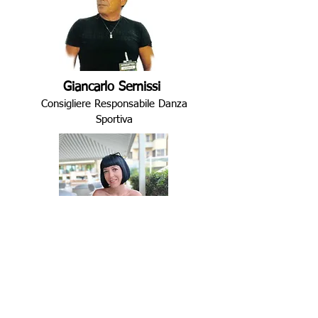
Giancarlo Sernissi
Consigliere Responsabile Danza
Sportiva
Dott.ssa Linda Savelli
Dottoressa in tecniche psicologiche
Vuoi far parte del