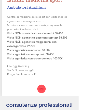
Istituto medicina sport
Ambulatori Auxilium
Centro di medicina dello sport con visite medico
agonistico e non agonistico. .
Sconto sui servizi convenzionati, comprese le
prestazioni ambulatoriali.
Visita NON agonistica bassa intensità 50
,40€
Visita NON agonistica base con step test 58
,50€
Visita NON agonistica maggiorenni con
cicloergometro 79.20
€
Visita agonistica minorenni 58.50
€
Visita agonistica con step test 68.40
€
Visita agonistica con cicloergometro 103.50
€
Info
055 8402724
Via IV Novembre 49B
Borgo San Lorenzo – FI
consulenze professionali