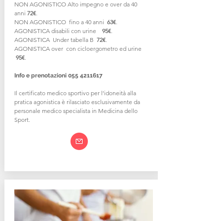
NON AGONISTICO Alto impegno e over da 40
anni
7
2€
.
NON AGONISTICO fino a 40 anni
63
€
.
AGONISTICA disabili con urine
95
€
.
AGONISTICA Under tabella B
72
€
.
AGONISTICA over con cicloergometro ed urine
95
€
.
Info e prenotazioni
055 4211617
Il certificato medico sportivo per l’idoneità alla
pratica agonistica è rilasciato esclusivamente da
personale medico specialista in Medicina dello
Sport.