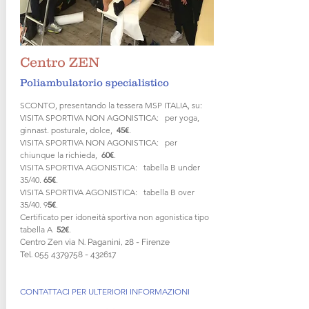
Centro ZEN
Poliambulatorio specialistico
SCONTO, presentando la tessera MSP ITALIA, su:
VISITA SPORTIVA NON AGONISTICA: per yoga,
ginnast. posturale, dolce​,
45€
.
VISITA SPORTIVA NON AGONISTICA: per
chiunque la richieda​,
60
€
.
VISITA SPORTIVA AGONISTICA: tabella B under
35/40
.
65€
.
VISITA SPORTIVA AGONISTICA: tabella B over
35/40
. 9
5€
.
Certificato per idoneità sportiva non agonistica tipo
tabella A
52€
.
Centro Zen via N. Paganini, 28 - Firenze
Tel.
055 4379758 - 432617
CONTATTACI PER ULTERIORI INFORMAZIONI