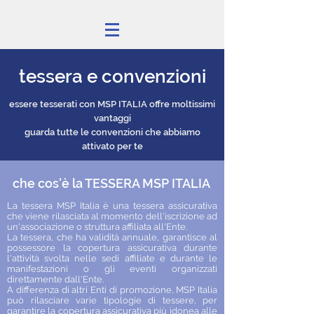
tessera e convenzioni
essere tesserati con MSP ITALIA offre moltissimi
vantaggi
guarda tutte le convenzioni che abbiamo
attivato per te
che cos'è la TESSERA MSP ITALIA
La tessera MSP Italia è una tessera assicurativa
che viene rilasciata al momento dell'iscrizione ad
un'associazione o struttura affiliata all'Ente.
La tessera, che ha validità annuale, garantisce al
possessore la copertura assicurativa durante
l'attività svolta nelle sedi affiliate e durante le
manifestazioni o gli eventi organizzati
direttamente dall'Ente.
A differenza di altri Enti di promozione, MSP Italia
può rilasciare varie tipologie di tessere, per
garantire la copertura assicurativa più idonea alle