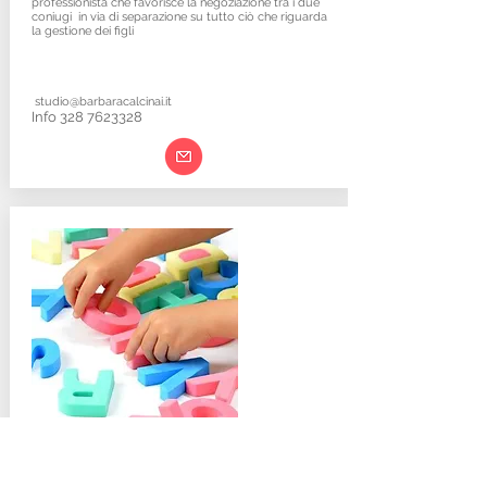
professionista che favorisce la negoziazione tra i due
coniugi in via di separazione su tutto ciò che riguarda
la gestione dei figli
studio@barbaracalcinai.it
Info 328
7623328
Psicomotricità
funzionale