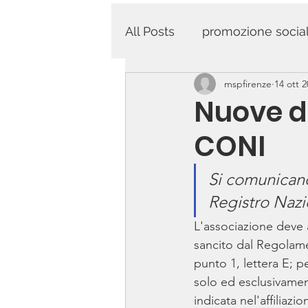
All Posts
promozione socia
mspfirenze
14 ott 
Nuove di
CONI
Si comunicano 
Registro Naz
L'associazione deve a
sancito dal Regolame
punto 1, lettera E; p
solo ed esclusivament
indicata nel'affiliaz