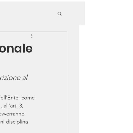
ionale
izione al 
dell'Ente, come 
ll'art. 3, 
 avverranno 
i disciplina 