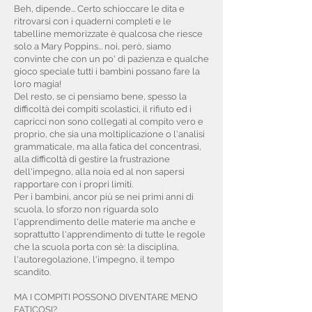
Beh, dipende... Certo schioccare le dita e
ritrovarsi con i quaderni completi e le
tabelline memorizzate è qualcosa che riesce
solo a Mary Poppins... noi, però, siamo
convinte che con un po' di pazienza e qualche
gioco speciale tutti i bambini possano fare la
loro magia!
Del resto, se ci pensiamo bene, spesso la
difficoltà dei compiti scolastici, il rifiuto ed i
capricci non sono collegati al compito vero e
proprio, che sia una moltiplicazione o l'analisi
grammaticale, ma alla fatica del concentrasi,
alla difficoltà di gestire la frustrazione
dell'impegno, alla noia ed al non sapersi
rapportare con i propri limiti.
Per i bambini, ancor più se nei primi anni di
scuola, lo sforzo non riguarda solo
l'apprendimento delle materie ma anche e
soprattutto l'apprendimento di tutte le regole
che la scuola porta con sè: la disciplina,
l'autoregolazione, l'impegno, il tempo
scandito.
MA I COMPITI POSSONO DIVENTARE MENO
FATICOSI?