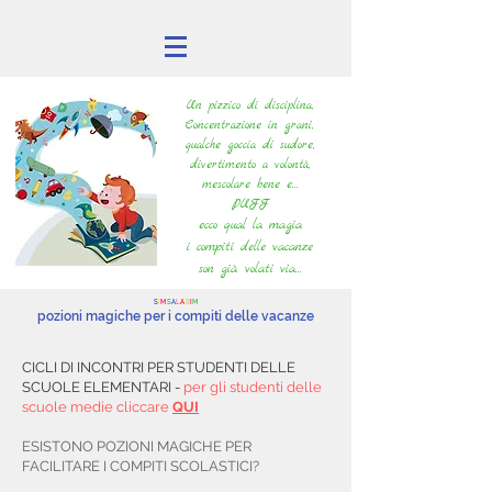
Un pizzico di disciplina,
Concentrazione in grani,
qualche goccia di sudore,
divertimento a volontà,
mescolare bene e...
PUFF
ecco qual la magia
i compiti delle vacanze
son già volati via...
S
I
M
S
A
L
A
B
I
M
pozioni magiche per i compiti delle vacanze
CICLI DI INCONTRI PER STUDENTI DELLE
SCUOLE ELEMENTARI -
per gli studenti delle
scuole medie cliccare
QUI
ESISTONO POZIONI MAGICHE PER
FACILITARE I COMPITI SCOLASTICI?