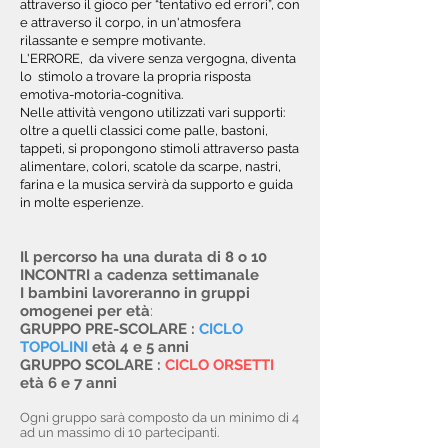
attraverso il gioco per “tentativo ed errori”, con
e attraverso il corpo, in un'atmosfera
rilassante e sempre motivante.
L'ERRORE, da vivere senza vergogna, diventa
lo stimolo a trovare la propria risposta
emotiva-motoria-cognitiva.
Nelle attività vengono utilizzati vari supporti:
oltre a quelli classici come palle, bastoni,
tappeti,
si propongono stimoli attraverso pasta
alimentare, colori, scatole da scarpe, nastri,
farina
e la musica servirà da supporto e guida
in molte esperienze.
Il percorso ha una durata di 8 o 10
INCONTRI a cadenza settimanale
I bambini lavoreranno in gruppi
omogenei per età
:
GRUPPO PRE-SCOLARE :
CICLO
TOPOLINI
età 4 e 5 anni
GRUPPO SCOLARE :
CICLO ORSETTI
età 6 e 7 anni
Ogni gruppo sarà composto da un minimo di 4
ad un massimo di 10 partecipanti.