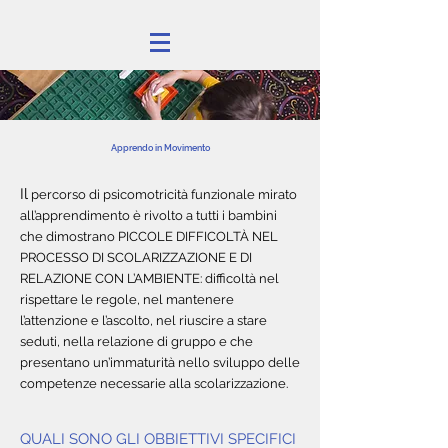
Apprendo in Movimento
Il
percorso di psicomotricità funzionale mirato
all’apprendimento è rivolto a tutti i bambini
che dimostrano
PICCOLE DIFFICOLTÀ NEL
PROCESSO DI SCOLARIZZAZIONE E DI
RELAZIONE CON L’AMBIENTE:
difficoltà nel
rispettare le regole, nel mantenere
l’attenzione e l’ascolto, nel riuscire a stare
seduti,
nella relazione di gruppo e che
presentano un’immaturità nello sviluppo delle
competenze
necessarie alla scolarizzazione.
QUALI SONO GLI OBBIETTIVI SPECIFICI