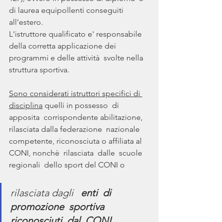
di laurea equipollenti conseguiti 
all'estero. 
L'istruttore qualificato e' responsabile 
della corretta applicazione dei 
programmi e delle attività  svolte nella 
struttura sportiva.     
Sono considerati istruttori specifici di 
disciplina
 quelli in possesso  di  
apposita  corrispondente abilitazione, 
rilasciata dalla federazione  nazionale  
competente, riconosciuta o affiliata al 
CONI, nonchè  rilasciata  dalle  scuole  
regionali  dello sport del CONI o 
rilasciata dagli   
enti  di  
promozione  sportiva  
riconosciuti  dal  CONI
.  