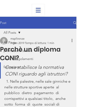
Post
All Posts
mspfirenze
All Posts
7 gen 2019
Tempo di lettura: 1 min
Perchè un diploma
promozione sociale
CONI?
news e regolamenti
Cosa stabilisce la normativa 
formazione
CONI riguardo agli istruttori?
  1. Nelle palestre, nelle sale ginniche e 
nelle strutture sportive aperte  al  
pubblico  dietro  pagamento  di 
corrispettivi a qualsiasi titolo,  anche  
sotto  forma  di  quote  sociali di 