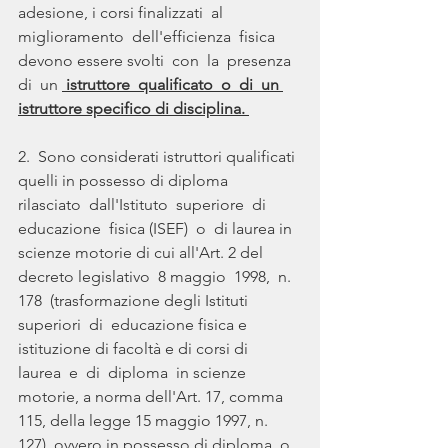
adesione, i corsi finalizzati  al  
miglioramento  dell'efficienza  fisica 
devono essere svolti  con  la  presenza  
di  un 
 istruttore  qualificato  o  di  un 
istruttore specifico di disciplina. 
2.  Sono considerati istruttori qualificati 
quelli in possesso di diploma  
rilasciato  dall'Istituto  superiore  di  
educazione  fisica (ISEF)  o  di laurea in 
scienze motorie di cui all'Art. 2 del 
decreto legislativo  8 maggio  1998,  n.  
178  (trasformazione degli Istituti 
superiori  di  educazione fisica e 
istituzione di facoltà e di corsi di  
laurea  e  di  diploma  in scienze 
motorie, a norma dell'Art. 17, comma 
115, della legge 15 maggio 1997, n. 
127), ovvero in possesso di diploma  o 